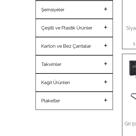
Tekstil Ürünleri
Şemsiyeler
Şemsiyeler
Çeşitli ve Plastik Ürünler
Siy
Çeşitli ve Plastik Ürünler
₺
Karton ve Bez Çantalar
Karton ve Bez Çantalar
Takvimler
Takvimler
Kağıt Ürünleri
Kağıt Ürünleri
Plaketler
Plaketler
Gri 