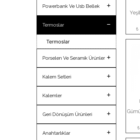
Defterler
Powerbank Ve Usb Bellek
Yeşi
Powerbank
Termoslar
₺
Usb Bellek
Termoslar
Teknolojik Ürünler
Porselen Ve Seramik Ürünler
Hesap Makinesi
Seramik Kupalar
Kalem Setleri
Porselen Kupalar
Kalem Setleri
Kalemler
Cam Bardaklar
Gümü
Metal Kalemler
Geri Dönüşüm Ürünleri
Süblime Kupalar
Plastik Kalemler
₺
Yapışkanlı Notluklar
Anahtarlıklar