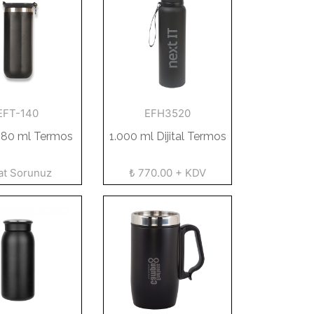
EFT-140
EFH3520
480 ml Termos
1.000 ml Dijital Termos
at Sorunuz
₺ 770.00 + KDV