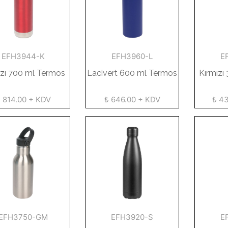
EFH3944-K
EFH3960-L
E
ızı 700 ml Termos
Lacivert 600 ml Termos
Kırmızı
 814.00 + KDV
₺ 646.00 + KDV
₺ 4
EFH3750-GM
EFH3920-S
E