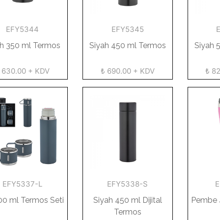
EFY5344
EFY5345
ah 350 ml Termos
Siyah 450 ml Termos
Siyah 
 630.00 + KDV
₺ 690.00 + KDV
₺ 8
EFY5337-L
EFY5338-S
E
500 ml Termos Seti
Siyah 450 ml Dijital
Pembe 
Termos