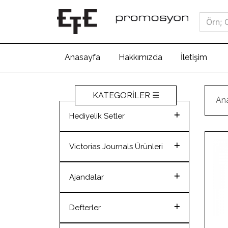
(current)
Anasayfa
Hakkımızda
İletişim
KATEGORİLER ☰
An
Hediyelik Setler
Hediyelik Setler
Victorias Journals Ürünleri
Victorias Journals Ürünleri
Ajandalar
Organizerler
Defterler
Ajandalar