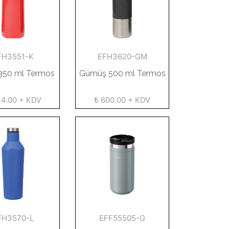
FH3551-K
EFH3620-GM
 350 ml Termos
Gümüş 500 ml Termos
34.00 + KDV
₺ 600.00 + KDV
FH3570-L
EFF55505-G