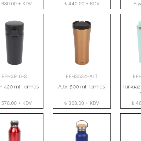
 680.00 + KDV
₺ 440.00 + KDV
Fiy
EFH3910-S
EFH3534-ALT
EF
ah 420 ml Termos
Altın 500 ml Termos
Turkuaz
 578.00 + KDV
₺ 368.00 + KDV
₺ 4