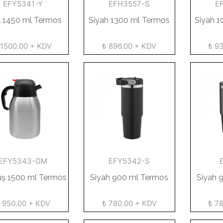
EFY5341-Y
EFH3557-S
E
l 1450 ml Termos
Siyah 1300 ml Termos
Siyah 
 1500.00 + KDV
₺ 896.00 + KDV
₺ 9
EFY5343-GM
EFY5342-S
ş 1500 ml Termos
Siyah 900 ml Termos
Siyah 
 950.00 + KDV
₺ 780.00 + KDV
₺ 7