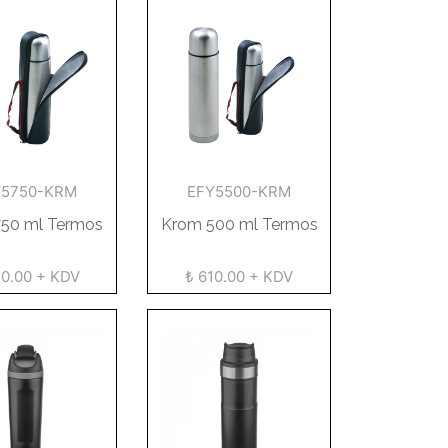
Y5750-KRM
EFY5500-KRM
50 ml Termos
Krom 500 ml Termos
20.00 + KDV
₺ 610.00 + KDV