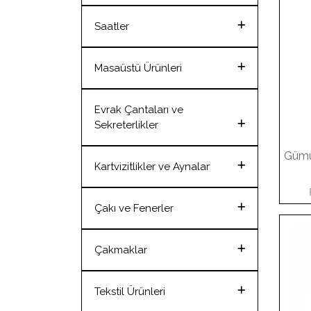
Geri Dönüşüm Kalemler
Geri Dönüşüm Ürünler
Anahtarlıklar
Saatler
Kurşun Kalemler
Saatler
Masaüstü Ürünleri
Masaüstü Ürünleri
Evrak Çantaları ve
Sekreterlikler
Gümü
Evrak Çantaları ve
Kartvizitlikler ve Aynalar
Sekreterlikler
Kartvizitlikler ve Aynalar
Çakı ve Fenerler
Çakı ve Fenerler
Çakmaklar
Çakmaklar
Tekstil Ürünleri