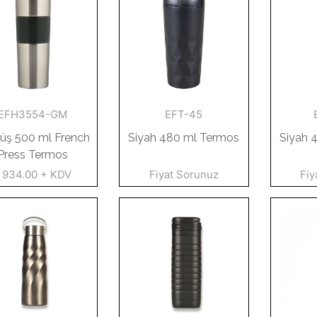
EFH3554-GM
EFT-45
ş 500 ml French
Siyah 480 ml Termos
Siyah 
Press Termos
 934.00 + KDV
Fiyat Sorunuz
Fiy