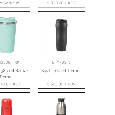
at Sorunuz
₺ 320.00 + KDV
H3508-TRK
EFY783-S
 380 ml Bardak
Siyah 400 ml Termos
Termos
64.00 + KDV
₺ 505.00 + KDV