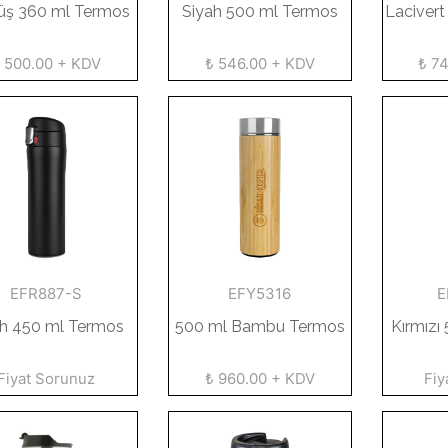
ş 360 ml Termos
Siyah 500 ml Termos
Laciver
 500.00 + KDV
₺ 546.00 + KDV
₺ 7
EFR887-S
EFY5316
E
ah 450 ml Termos
500 ml Bambu Termos
Kırmızı
Fiyat Sorunuz
₺ 960.00 + KDV
Fiy