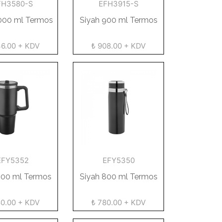
FH3580-S
EFH3915-S
1000 ml Termos
Siyah 900 ml Termos
36.00 + KDV
₺ 908.00 + KDV
EFY5352
EFY5350
900 ml Termos
Siyah 800 ml Termos
80.00 + KDV
₺ 780.00 + KDV