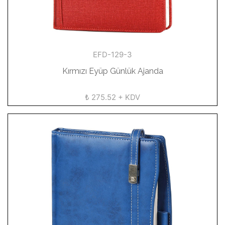
EFD-129-3
Kırmızı Eyüp Günlük Ajanda
₺ 275.52 + KDV