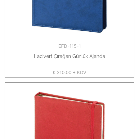
EFD-115-1
Lacivert Çırağan Günlük Ajanda
₺ 210.00 + KDV