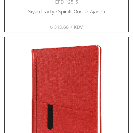
EFD-125-5
Siyah İcadiye Spiralli Günlük Ajanda
₺ 313.60 + KDV