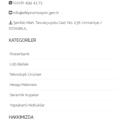
(0216) 499 43 73
info@efepromosyon.gen.tr
Şerifali Mah. Tavukçuyolu Cad. No: 238 Ümraniye /
İSTANBUL
KATEGORİLER
Powerbank
Usb Bellek
Teknolojik Ürünler
Hesap Makinesi
Seramik Kupalar
Yapışkanlı Notluklar
HAKKIMIZDA