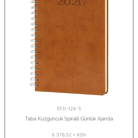
EFD-124-5
Taba Kuzguncuk Spiralli Günlük Ajanda
₺ 376.32 + KDV