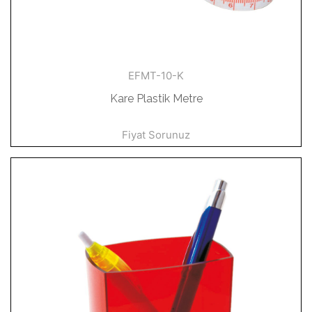
EFMT-10-K
Kare Plastik Metre
Fiyat Sorunuz