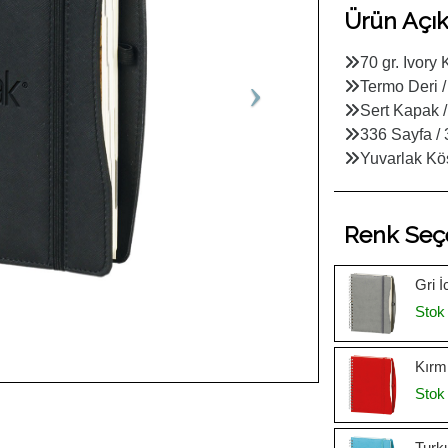
Ürün Açık
70 gr. Ivory 
Termo Deri /
Sert Kapak 
336 Sayfa /
Yuvarlak Kö
Renk Seç
Gri İ
Stok 
Kırmı
Stok 
Turku