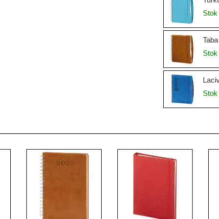
Stok 
Taba 
Stok 
Laciv
Stok 