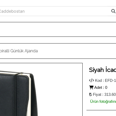
piralli Günlük Ajanda
Ileri
Siyah İca
Kod : EFD-1
Adet : 0
Fiyat : 313.60
Ürün fotoğrafın