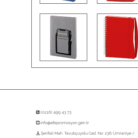
(0216) 499 43 73
info@efepromosyon.gen.tr
Şerifali Mah. Tavukçuyolu Cad. No: 238 Ümraniye /