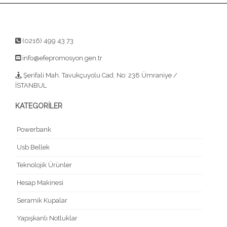
(0216) 499 43 73
info@efepromosyon.gen.tr
Şerifali Mah. Tavukçuyolu Cad. No: 238 Ümraniye /
İSTANBUL
KATEGORİLER
Powerbank
Usb Bellek
Teknolojik Ürünler
Hesap Makinesi
Seramik Kupalar
Yapışkanlı Notluklar