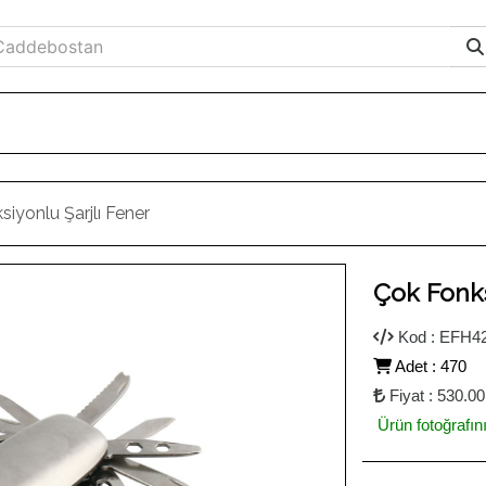
iyonlu Şarjlı Fener
Ileri
Çok Fonks
Kod : EFH4
Adet : 470
Fiyat : 530.00
Ürün fotoğrafın