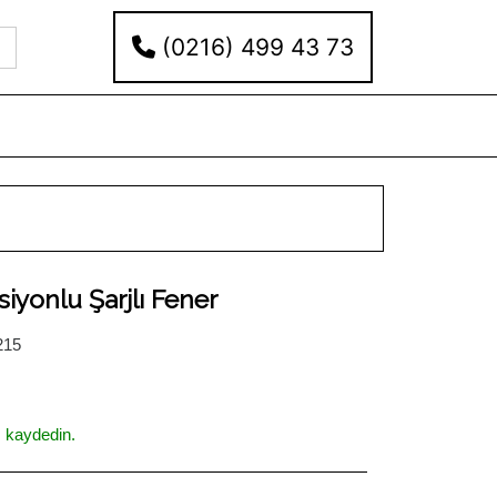
(0216) 499 43 73
iyonlu Şarjlı Fener
215
ı kaydedin.