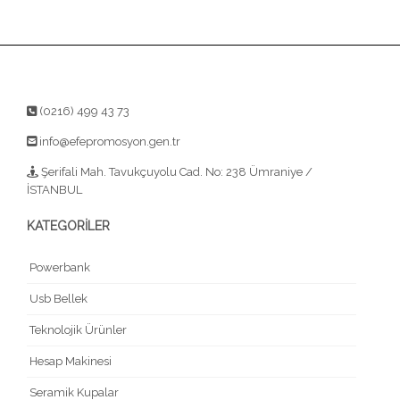
(0216) 499 43 73
info@efepromosyon.gen.tr
Şerifali Mah. Tavukçuyolu Cad. No: 238 Ümraniye /
İSTANBUL
KATEGORİLER
Powerbank
Usb Bellek
Teknolojik Ürünler
Hesap Makinesi
Seramik Kupalar