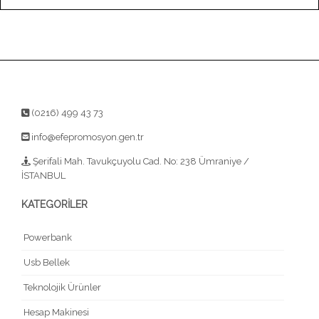
(0216) 499 43 73
info@efepromosyon.gen.tr
Şerifali Mah. Tavukçuyolu Cad. No: 238 Ümraniye /
İSTANBUL
KATEGORİLER
Powerbank
Usb Bellek
Teknolojik Ürünler
Hesap Makinesi