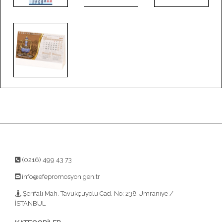
(0216) 499 43 73
info@efepromosyon.gen.tr
Şerifali Mah. Tavukçuyolu Cad. No: 238 Ümraniye /
İSTANBUL